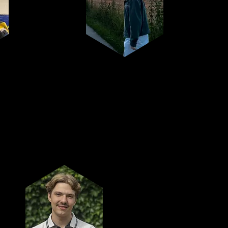
Robin
Sponsoring-
verantwoordelijk
Axl Verhofstadt