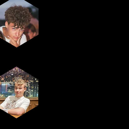
Bar PK-
verantwoordelijke
Gust Desmet
Sport-
verantwoordelijke
Erwan Coppey