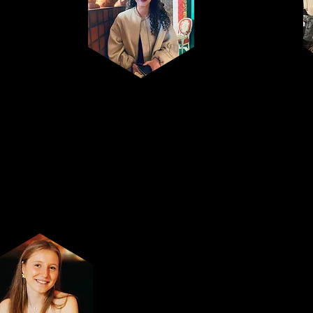
Roos
Sponsoring-
verantwoordelijke
Elisabeth Dewouters