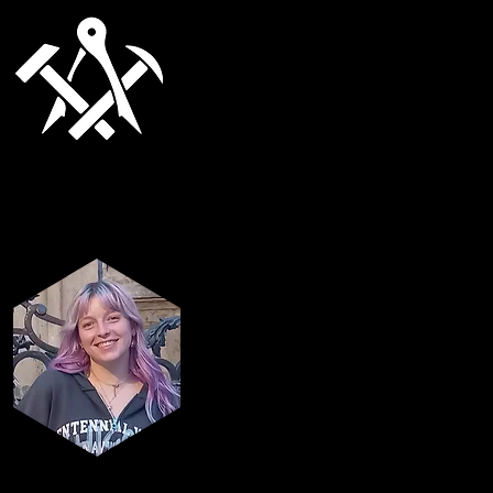
Bar PK-
verantwoordelijke
Shehap Gaballa
Sport-
verantwoordelijke
Zia D'Helft