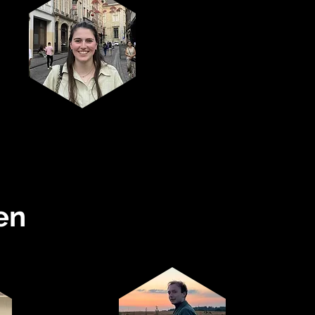
Secretaris
Charlotte De
Vleeschauwer
en