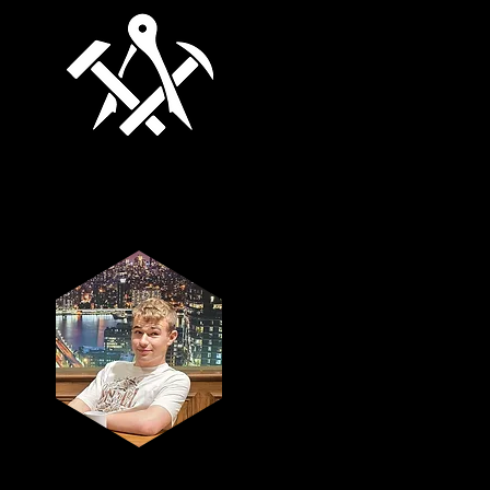
Bar PK-
verantwoordelijk
Victor Czapla
ICT-
verantwoordelijk
Erwan Coppey