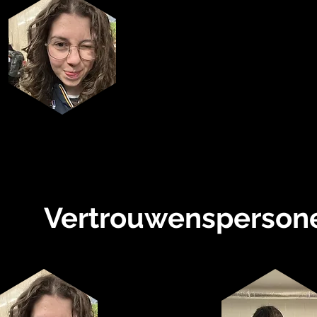
Vice-
penningmeester
Audrey Vandevelde
Vertrouwensperson