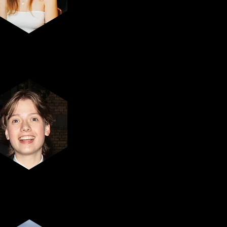
Feest-
verantwoordelijke
Toon Van Baelen