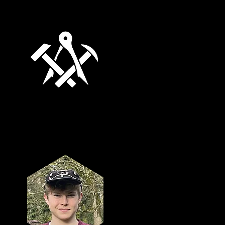
PR-
verantwoordelijk
Camille Vloeberghs
Cantor
Ilias Thils