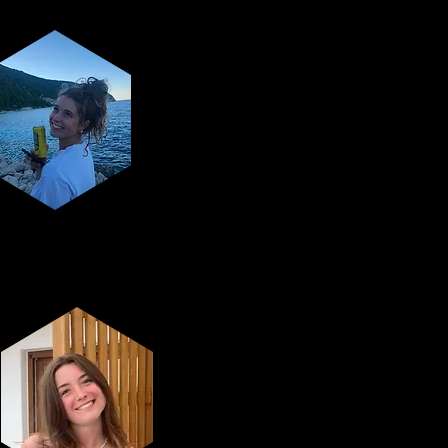
Cultuur-
verantwoordelijke
Lana Coenen
FC-
verantwoordelijke
Enora De Poorter