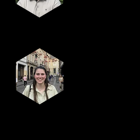
Skiteam-
verantwoordelijk
Charlotte De
Vleeschauwer