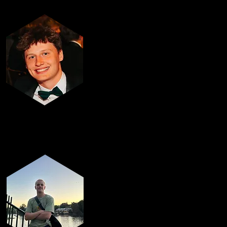
Cultuur-
verantwoordelijke
Emilien Jacqmain
Galabal-
verantwoordelijke
Robin Everdepoel