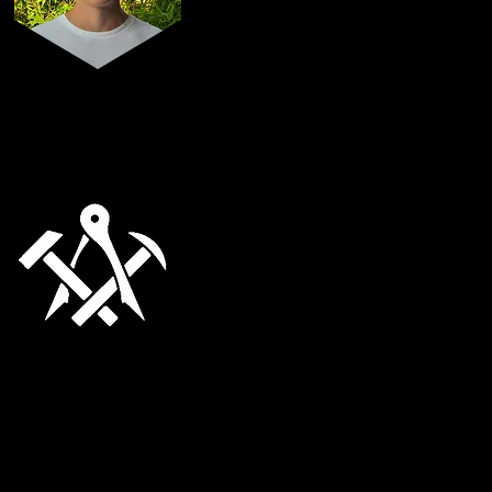
Feest-
verantwoordelijke
Lize Maton