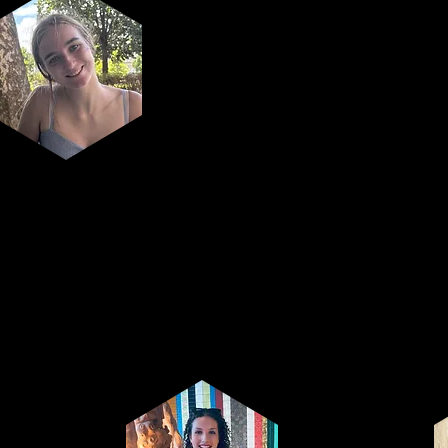
Penningmeester
Noor Demarche