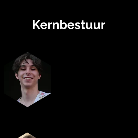
Kernbestuur
Ondervoorzitter
Kaetan Facon