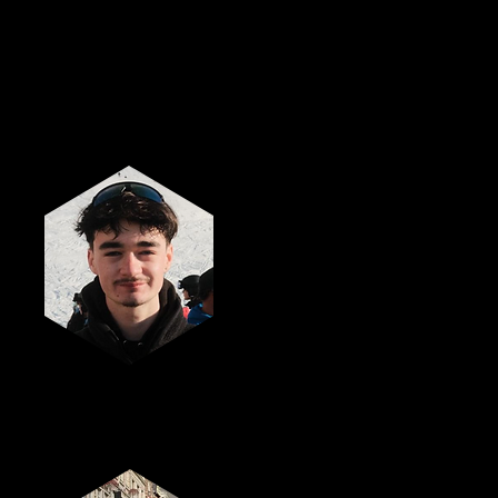
Doopmeester
Aaron Uytersprott