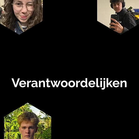
Audrey
Simon
Verantwoordelijken
Sponsoring-
verantwoordelijke
Antoine Maertin