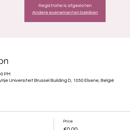
Registratie is afgesloten
Andere evenementen bekijken
on
00 PM
rije Universiteit Brussel Building D, 1050 Elsene, België
Price
€0.00