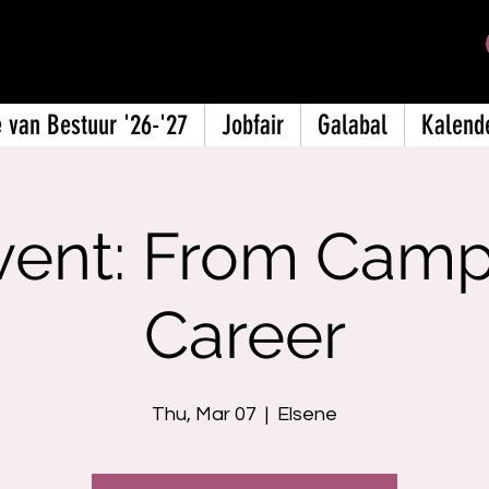
ische Kring
 van Bestuur '26-'27
Jobfair
Galabal
Kalend
vent: From Camp
Career
Thu, Mar 07
  |  
Elsene