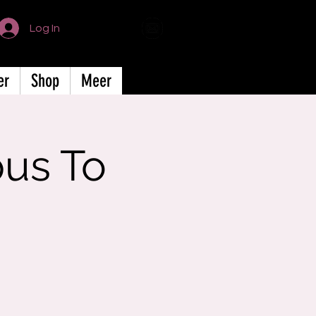
Log In
er
Shop
Meer
us To