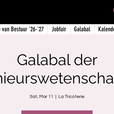
ische Kring
 van Bestuur '26-'27
Jobfair
Galabal
Kalend
Galabal der
nieurswetensch
Sat, Mar 11
  |  
La Tricoterie