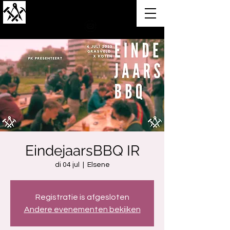
Polytechnische Kring
EindejaarsBBQ IR
di 04 jul
  |  
Elsene
Registratie is afgesloten
Andere evenementen bekijken