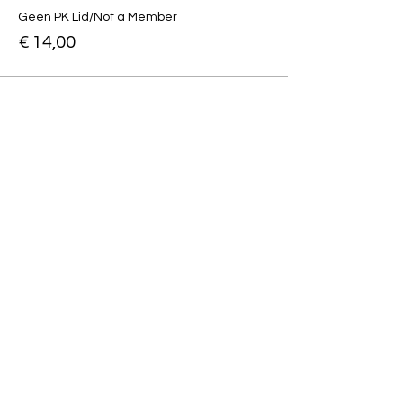
Geen PK Lid/Not a Member
€ 14,00
Verkoop geëindigd op
Soort ticket
Vegetarisch / Vegetarian
Menu
Meer info
Prijs
Van € 13,00 tot € 14,00
PK Lid/Member
€ 13,00